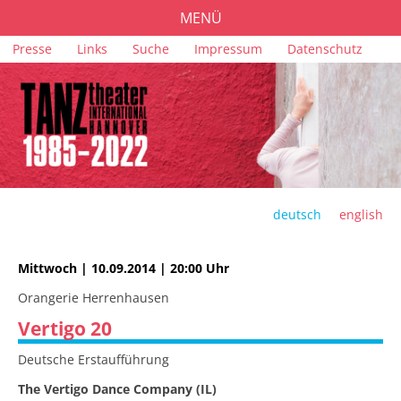
MENÜ
Navigation
Presse
Links
Suche
Impressum
Datenschutz
PROGRAMM
überspringen
TICKETS
ORTE
FÖRDERUNG
TEAM
deutsch
english
ARCHIV
Mittwoch | 10.09.2014 | 20:00 Uhr
Orangerie Herrenhausen
Vertigo 20
Deutsche Erstaufführung
The Vertigo Dance Company (IL)