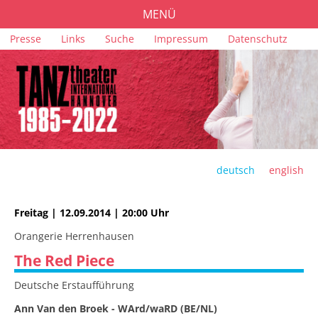
MENÜ
Navigation
Presse
Links
Suche
Impressum
Datenschutz
PROGRAMM
überspringen
TICKETS
ORTE
FÖRDERUNG
TEAM
deutsch
english
ARCHIV
Freitag | 12.09.2014 | 20:00 Uhr
Orangerie Herrenhausen
The Red Piece
Deutsche Erstaufführung
Ann Van den Broek - WArd/waRD (BE/NL)