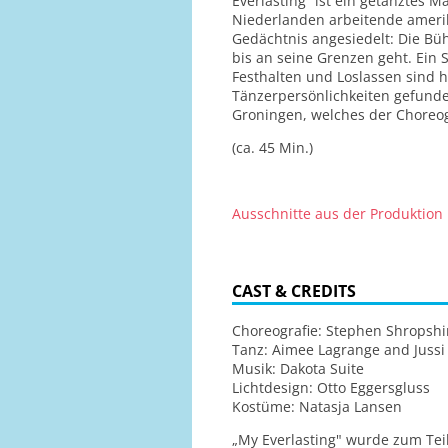
Everlasting“ ist ein getanztes 
Niederlanden arbeitende ameri
Gedächtnis angesiedelt: Die Bü
bis an seine Grenzen geht. Ein
Festhalten und Loslassen sind 
Tänzerpersönlichkeiten gefund
Groningen, welches der Choreogr
(ca. 45 Min.)
Ausschnitte aus der Produktion
CAST & CREDITS
Choreografie: Stephen Shropshi
Tanz: Aimee Lagrange and Jussi
Musik: Dakota Suite
Lichtdesign: Otto Eggersgluss
Kostüme: Natasja Lansen
„My Everlasting" wurde zum Tei