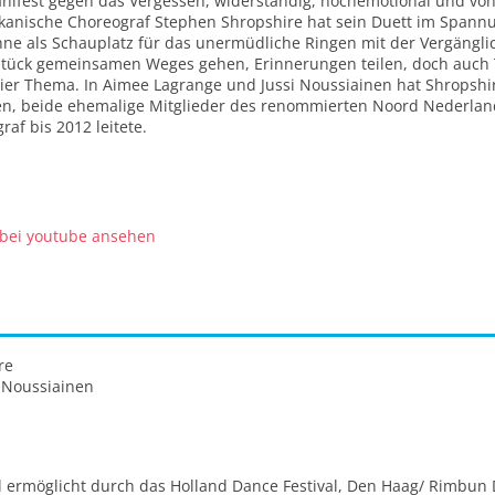
Manifest gegen das Vergessen, widerständig, hochemotional und von 
kanische Choreograf Stephen Shropshire hat sein Duett im Spann
hne als Schauplatz für das unermüdliche Ringen mit der Vergängli
 Stück gemeinsamen Weges gehen, Erinnerungen teilen, doch auch
hier Thema. In Aimee Lagrange und Jussi Noussiainen hat Shropsh
en, beide ehemalige Mitglieder des renommierten Noord Nederla
af bis 2012 leitete.
 bei youtube ansehen
re
 Noussiainen
l ermöglicht durch das Holland Dance Festival, Den Haag/ Rimbu