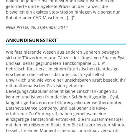
Ballett. In jeder Hinsicht bewundernswert ist dabei die
geforderte und eingelöste Präzision der Tänzer, die
bisweilen ein exaktes Stop-Motion hinlegen wie sonst nur
Roboter oder CAD-Maschinen. […]“
Neue Presse, 06. September 2014
ANKÜNDIGUNGSTEXT
Wie faszinierende Wesen aus anderen Sphären bewegen
sich die Tänzerinnen und Tänzer der jüngst von Sharon Eyal
und Gai Behar gegründeten Tanzkompanie „L-E-V“,
hebräisch für „Herz“. In einem futuristischen Lichtdesign
erscheinen die sieben - darunter auch Eyal selbst –
unwirklich und wie von einer unsichtbaren Kraft beseelt. Ihr
mit mathematischer Präzision getanztes
Bewegungsvokabular scheint keine Einschränkungen zu
kennen und ist von fremdartiger Schönheit geprägt. Eyal,
langjährige Tänzerin und Choreografin der weltberühmten
Batsheva Dance Company, und Gai Behar als Rave-
erfahrener Co-Choreograf, haben gemeinsam eine
einzigartige Tanztechnik entwickelt, die im Zusammenspiel
mit den mitreißenden Beats den Blick bis zur letzten Minute
fesselt: Im einen Moment scheinbar unnahbar, versprüht