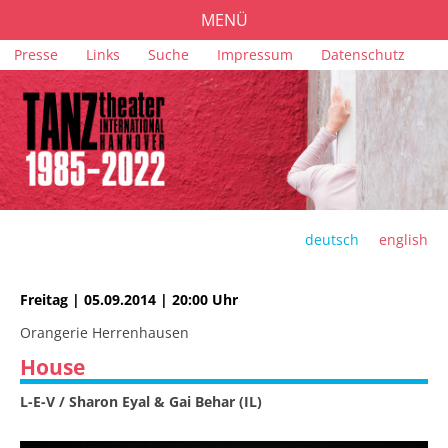
MENÜ
Navigation
Presse
Links
Suche
Impressum
Datenschutz
PROGRAMM
überspringen
TICKETS
ORTE
FÖRDERUNG
TEAM
deutsch
english
ARCHIV
Freitag | 05.09.2014 | 20:00 Uhr
Orangerie Herrenhausen
House
L-E-V / Sharon Eyal & Gai Behar (IL)