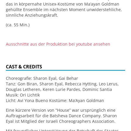
das in körpernahe Unisex-Kostüme von Ma’ayan Goldman
gehüllte Ensemble im nächsten Moment unwiderstehliche,
sinnliche Anziehungskraft.
(ca. 55 Min.)
Ausschnitte aus der Produktion bei youtube ansehen
CAST & CREDITS
Choreografie: Sharon Eyal, Gai Behar
Tanz: Gon Biran, Sharon Eyal, Rebecca Hytting, Leo Lerus,
Douglas Letheren, Keren Lurie Pardes, Dominic Santia
Musik: Ori Lichtik
Licht: Avi Yona Bueno Kostüme: Ma’Ayan Goldman
Eine kürzere Version von “House” war ursprünglich eine
Auftragsarbeit für die Batsheva Dance Company. Sharon
Eyal ist Mitglied der Israeli Choreographers Association.
Mit freundlicher Unterstützung der Botschaft des Staates