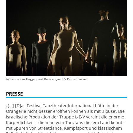
©Christopher Duggan, mit Dank an Jacob's Pillow, Becket
PRESSE
„[…] [D]as Festival Tanztheater International hätte in der
Orangerie nicht besser eröffnen können als mit ‚House’. Die
israelische Produktion der Truppe L-E-V vereint die enorme
Körperlichkeit – die man vom Tanz aus diesem Land kennt –
mit Spuren von Streetdance, Kampfsport und klassischem